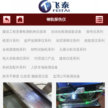
钢轨探伤仪
建设工程质量检测机构仪器表
自动化检测成套设备
探伤仪系列
硬度计系列
超声波测厚仪系列
涂层测厚仪系列
粗糙度仪系列
金相显微镜系列
材料试验机系列
元素分析仪器系列
电火花检测仪系列
代理进口产品
建筑仪器系列
耗材及配件系列
人防专项检测设备
家具平整度 位差度 翘曲度仪器
监理公司检测设备